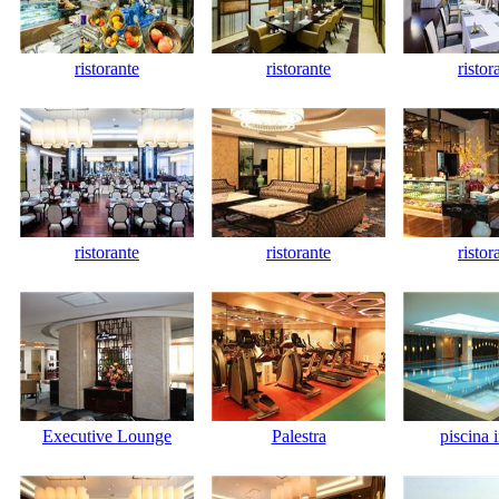
ristorante
ristorante
ristor
ristorante
ristorante
ristor
Executive Lounge
Palestra
piscina 