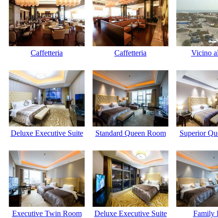
Caffetteria
Caffetteria
Vicino al
Deluxe Executive Suite
Standard Queen Room
Superior Q
Executive Twin Room
Deluxe Executive Suite
Family