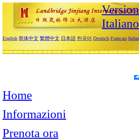
Version
Italiano
English
简体中文
繁體中文
日本語
한국어
Deutsch
Français
Itali
Home
Informazioni
Prenota ora