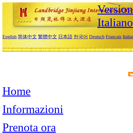
Version
Italiano
English
简体中文
繁體中文
日本語
한국어
Deutsch
Français
Itali
Home
Informazioni
Prenota ora