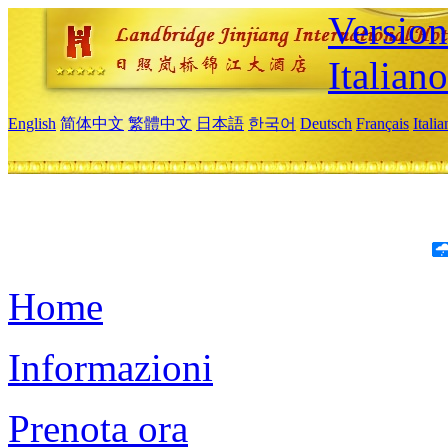
Version
Italiano
English
简体中文
繁體中文
日本語
한국어
Deutsch
Français
Itali
Home
Informazioni
Prenota ora