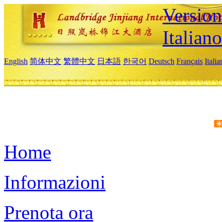
Version
Italiano
English
简体中文
繁體中文
日本語
한국어
Deutsch
Français
Itali
Home
Informazioni
Prenota ora