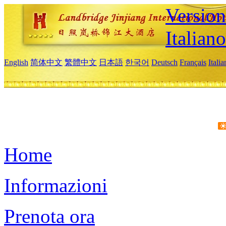
Version
Italiano
English
简体中文
繁體中文
日本語
한국어
Deutsch
Français
Itali
Home
Informazioni
Prenota ora