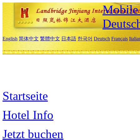
Mobile 
Deutsc
English
简体中文
繁體中文
日本語
한국어
Deutsch
Français
Itali
Startseite
Hotel Info
Jetzt buchen