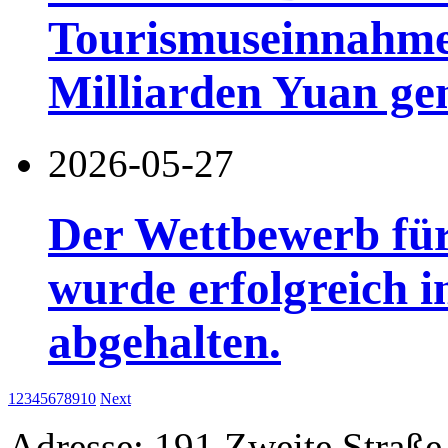
Tourismuseinnahme
Milliarden Yuan gen
2026-05-27
Der Wettbewerb für
wurde erfolgreich 
abgehalten.
1
2
3
4
5
6
7
8
9
10
Next
Adresse: 191 Zweite Straße,