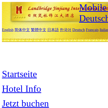
Mobile 
Deutsc
English
简体中文
繁體中文
日本語
한국어
Deutsch
Français
Itali
Startseite
Hotel Info
Jetzt buchen