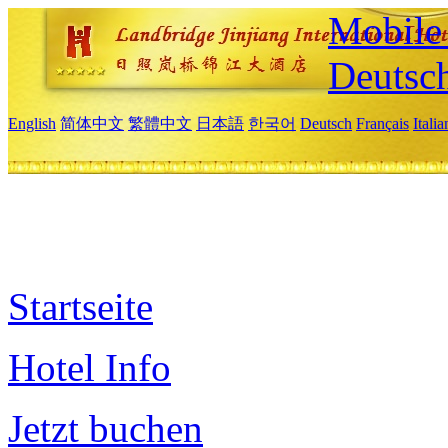
Mobile 
Deutsc
English
简体中文
繁體中文
日本語
한국어
Deutsch
Français
Itali
Startseite
Hotel Info
Jetzt buchen