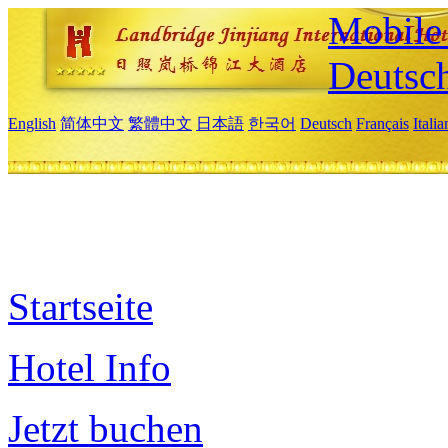
Mobile 
Deutsc
English
简体中文
繁體中文
日本語
한국어
Deutsch
Français
Itali
Startseite
Hotel Info
Jetzt buchen