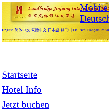
Mobile 
Deutsc
English
简体中文
繁體中文
日本語
한국어
Deutsch
Français
Itali
Startseite
Hotel Info
Jetzt buchen