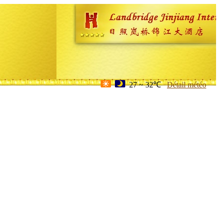
27 ~ 32℃
Détail météo