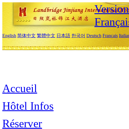
Versio
Françai
English
简体中文
繁體中文
日本語
한국어
Deutsch
Français
Itali
Accueil
Hôtel Infos
Réserver