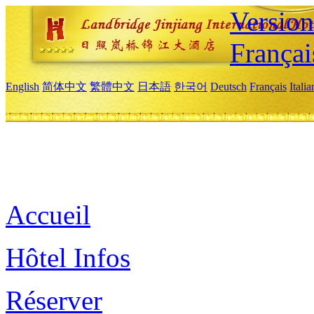
Versio
Françai
English
简体中文
繁體中文
日本語
한국어
Deutsch
Français
Itali
Accueil
Hôtel Infos
Réserver