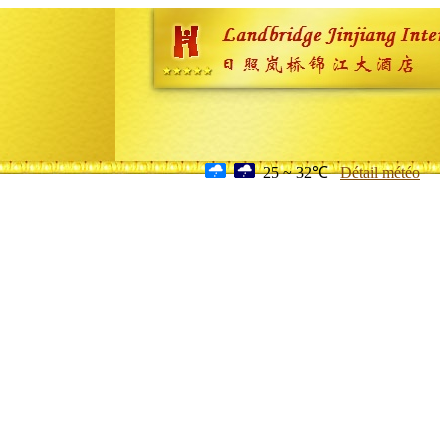
25 ~ 32℃
Détail météo