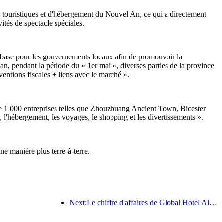
, touristiques et d'hébergement du Nouvel An, ce qui a directement
ités de spectacle spéciales.
e base pour les gouvernements locaux afin de promouvoir la
, pendant la période du « 1er mai », diverses parties de la province
entions fiscales + liens avec le marché ».
 de 1 000 entreprises telles que Zhouzhuang Ancient Town, Bicester
'hébergement, les voyages, le shopping et les divertissements ».
ne manière plus terre-à-terre.
Next:Le chiffre d'affaires de Global Hotel Alliance augmentera de 15 % au premier trimestre 2025