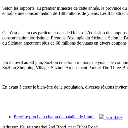
Selon les rapports, au premier trimestre de cette année, la province 
entraîné une consommation de 188 millions de yuans. Les 815 attraction
Ce n’est pas un cas particulier dans le Henan. L’émission de coupons
consommation touristique. Prenons l’exemple du Sichuan. Selon le Bur
du Sichuan émettront plus de 68 millions de yuans en divers coupons de
Du 22 avril au 30 juin, Suzhou émettra 5 millions de yuans de coupons
Suzhou Shopping Village, Suzhou Amusement Park et The Three-Body Ti
En ayant à cœur le bien-être de la population, diverses régions invitent
Prev:Le prochain champ de bataille de l’industrie hôtelière réside dans les gènes durables du mobilier
Go Back
Adresse: 191 taigongdao 2nd Road, near Bihai Road