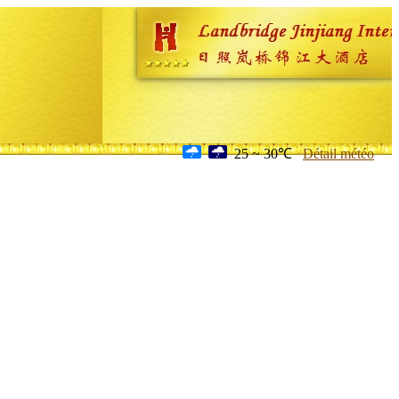
25 ~ 30℃
Détail météo